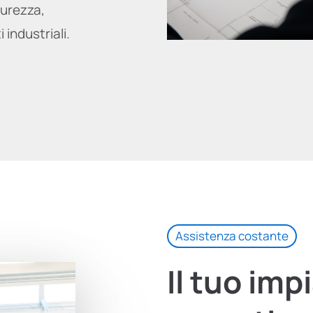
urezza,
 industriali.
Assistenza costante
Il
tuo
imp