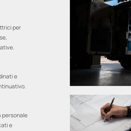
trici per
se,
ative.
dinati e
ntinuativo.
a personale
cati e