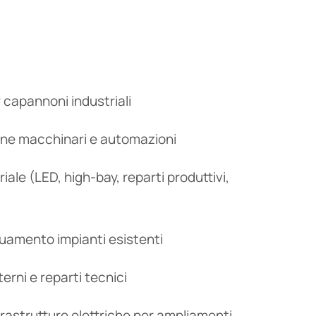
r capannoni industriali
one macchinari e automazioni
iale (LED, high-bay, reparti produttivi,
uamento impianti esistenti
nterni e reparti tecnici
frastrutture elettriche per ampliamenti