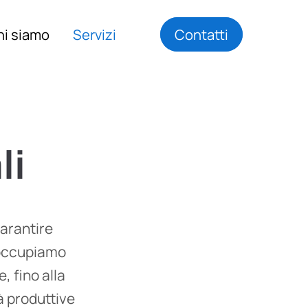
hi siamo
Servizi
Contatti
li
garantire
 occupiamo
, fino alla
 produttive