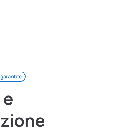
 garantite
e
zione